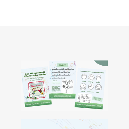
DAS MITMACHHEFT
AFFENSTARKE KINDER INKL
CD
12,50
€
IN DEN WARENKORB